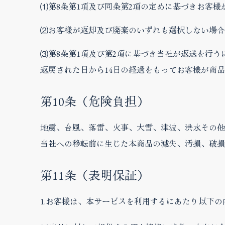
⑴第8条第1項及び同条第2項の定めに基づきお客
⑵お客様が返却及び廃棄のいずれも選択しない場合
⑶第8条第1項及び第2項に基づき当社が返送を行
返戻された日から14日の経過をもってお客様が商
第10条（危険負担）
地震、台風、落雷、火事、大雪、津波、洪水その他
当社への移転前に生じた本商品の滅失、汚損、破損
第11条（表明保証）
1.お客様は、本サービスを利用するにあたり以下