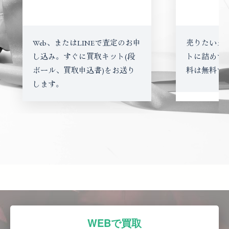
Web、またはLINEで査定のお申
売りたいダ
し込み。すぐに買取キット(段
トに詰めて
ボール、買取申込書)をお送り
料は無料で
します。
WEBで買取