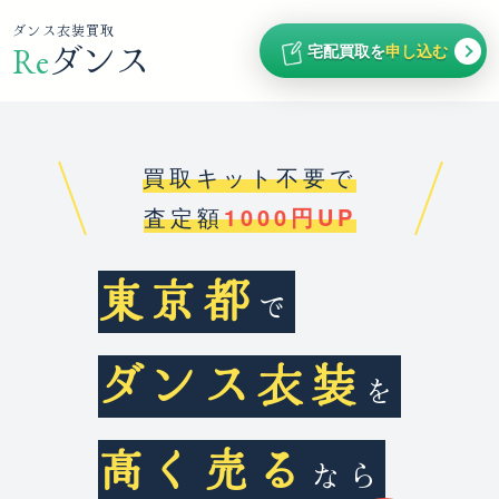
ダンス衣装買取
宅配買取を
申し込む
Re
ダンス
買取キット不要で
査定額
1000円UP
東京都
で
ダンス衣装
を
高く売る
なら