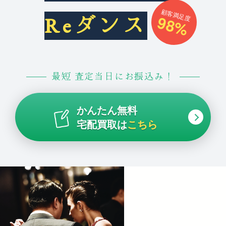
顧客満足度
98%
Reダンス
最短 査定当日にお振込み！
かんたん無料
宅配買取は
こちら