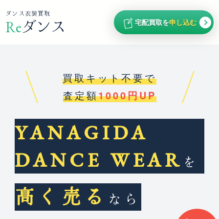
ダンス衣装買取
宅配買取を
申し込む
Re
ダンス
買取キット不要で
査定額
1000円UP
YANAGIDA
DANCE WEAR
を
高く売る
なら