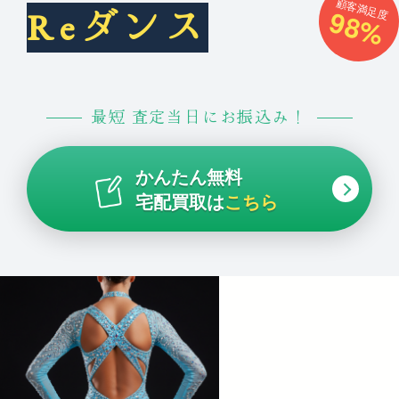
顧客満足度
98%
Reダンス
最短 査定当日にお振込み！
かんたん無料
宅配買取は
こちら