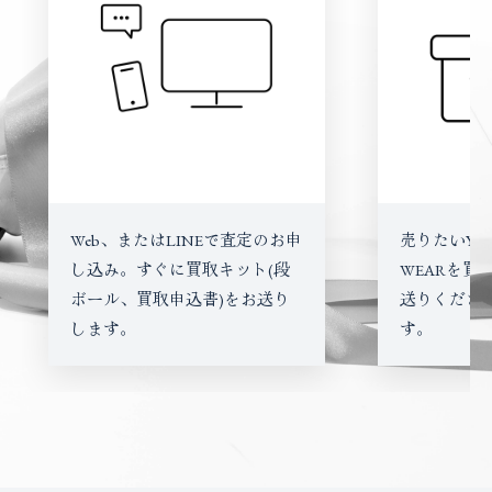
Web、またはLINEで査定のお申
売りたいYAN
し込み。すぐに買取キット(段
WEARを買
ボール、買取申込書)をお送り
送りくださ
します。
す。