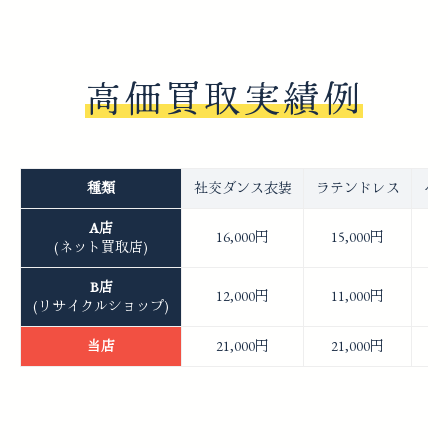
高価買取実績例
種類
社交ダンス衣装
ラテンドレス
ベ
A店
16,000円
15,000円
(ネット買取店)
B店
12,000円
11,000円
(リサイクルショップ)
当店
21,000円
21,000円