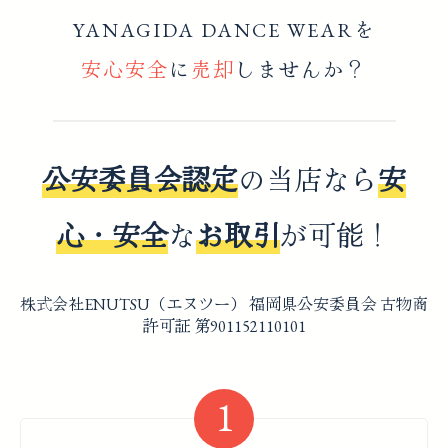
YANAGIDA DANCE WEARを
安心安全
に
売却
しませんか？
公安委員会認定
の当店なら
安
心・安全
な
お取引
が可能！
株式会社ENUTSU（エヌツー） 福岡県公安委員会 古物商
許可証 第901152110101