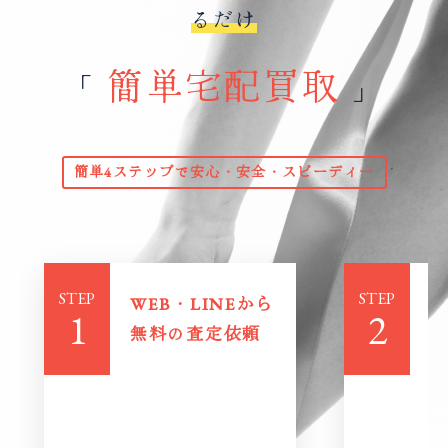
るだけ
簡単宅配買取
「
」
簡単4ステップで安心・安全・スピーディー
STEP
STEP
WEB・LINEから
無料の査定依頼